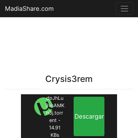
MadiaShare.com
Crysis3rem
dpJhLu
3vsAMK
h3j.torr
Descargar
ent -
14.91
KBs